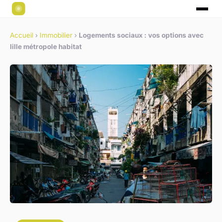
Accueil
›
Immobilier
›
Logements sociaux : vos options avec
lille métropole habitat