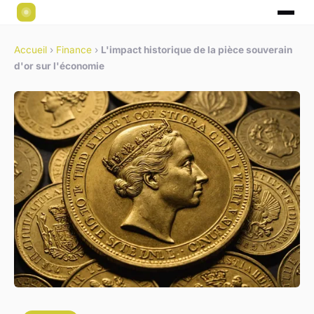
Accueil
›
Finance
›
L'impact historique de la pièce souverain
d'or sur l'économie