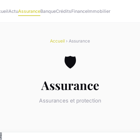
ueil
Actu
Assurance
Banque
Crédits
Finance
Immobilier
Accueil
› Assurance
🛡️
Assurance
Assurances et protection