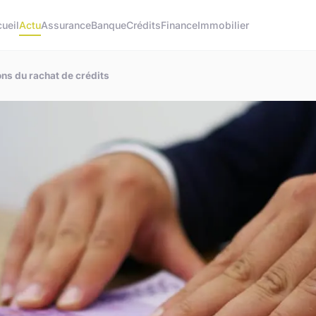
ueil
Actu
Assurance
Banque
Crédits
Finance
Immobilier
ons du rachat de crédits