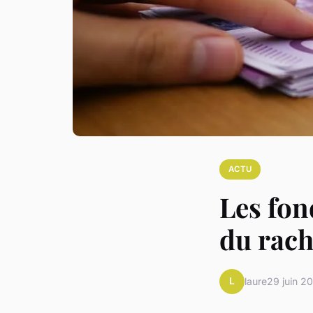
ACTU
Les fon
du rach
L
laure
29 juin 2