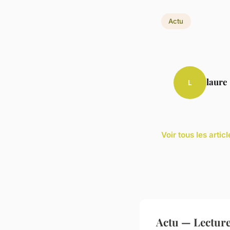
Actu
laure
L
Voir tous les artic
Actu — Lectur