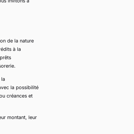
ous invitons à
on de la nature
édits à la
prêts
orerie.
 la
ec la possibilité
 ou créances et
eur montant, leur