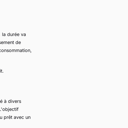
, la durée va
rsement de
a consommation,
t.
é à divers
'objectif
au prêt avec un