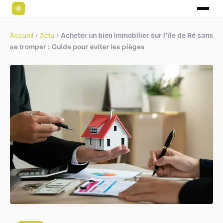
Accueil
›
Actu
›
Acheter un bien immobilier sur l'île de Ré sans
se tromper : Guide pour éviter les pièges