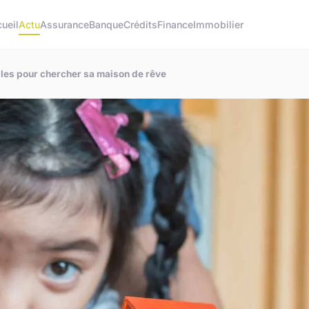
ueil
Actu
Assurance
Banque
Crédits
Finance
Immobilier
lles pour chercher sa maison de rêve