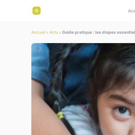
Acc
Accueil
›
Actu
›
Guide pratique : les étapes essentie