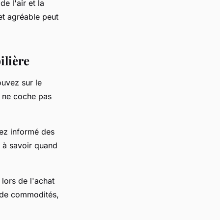
e l'air et la
et agréable peut
lière
ouvez sur le
e ne coche pas
ez informé des
r à savoir quand
lors de l'achat
s de commodités,