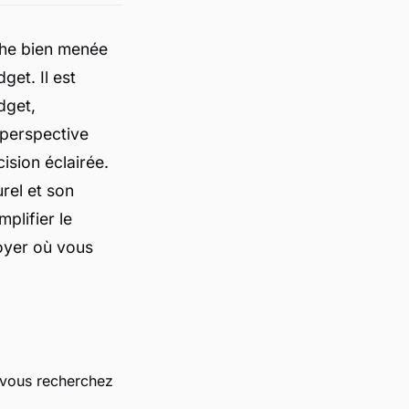
che bien menée
get. Il est
dget,
 perspective
ision éclairée.
rel et son
plifier le
foyer où vous
 vous recherchez