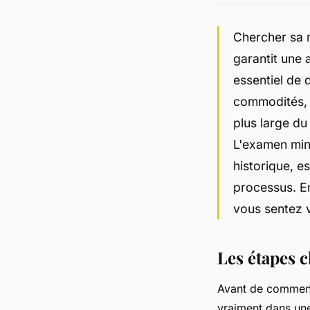
Chercher sa 
garantit une 
essentiel de 
commodités, 
plus large du
L'examen minu
historique, e
processus. En
vous sentez 
Les étapes c
Avant de commenc
vraiment dans une