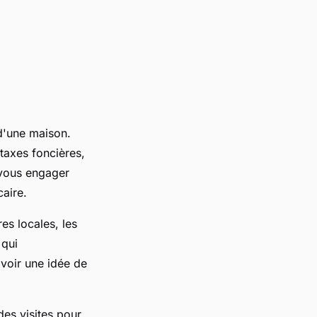
d'une maison.
 taxes foncières,
 vous engager
caire.
es locales, les
 qui
avoir une idée de
des visites pour