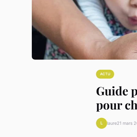
ACTU
Guide p
pour ch
L
laure
21 mars 