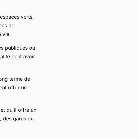
 espaces verts,
sens de
 vie.
es publiques ou
lité peut avoir
long terme de
nt offrir un
t qu'il offre un
s, des gares ou